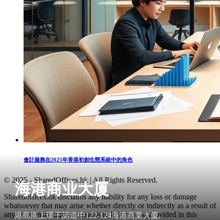
會計服務在2025年香港初創生態系統中的角色
© 2025 - SharedOffices.hk | All Rights Reserved.
海港商业大厦
Sharedoffices.hk disclaims any liability for any loss or damage
whatsoever that may arise whether directly or indirectly as a result of
any error, inaccuracy or omission. Information provided in this
港島區上環干諾道中122-124海港商業大廈,