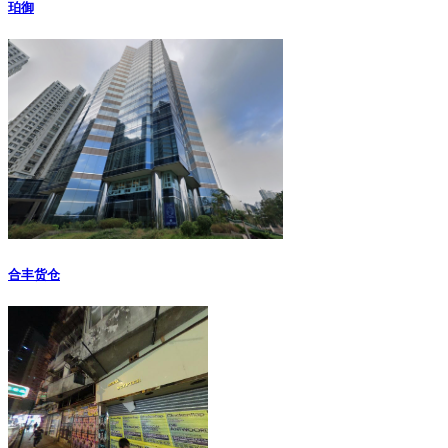
珀御
合丰货仓