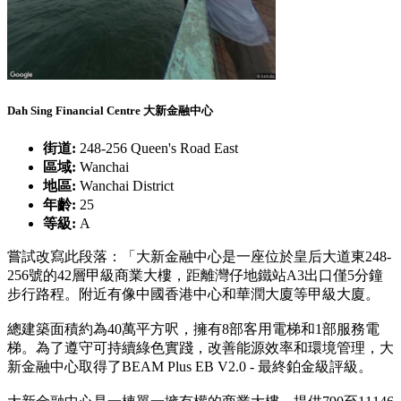
Dah Sing Financial Centre 大新金融中心
街道:
248-256 Queen's Road East
區域:
Wanchai
地區:
Wanchai District
年齡:
25
等級:
A
嘗試改寫此段落：「大新金融中心是一座位於皇后大道東248-
256號的42層甲級商業大樓，距離灣仔地鐵站A3出口僅5分鐘
步行路程。附近有像中國香港中心和華潤大廈等甲級大廈。
總建築面積約為40萬平方呎，擁有8部客用電梯和1部服務電
梯。為了遵守可持續綠色實踐，改善能源效率和環境管理，大
新金融中心取得了BEAM Plus EB V2.0 - 最終鉑金級評級。