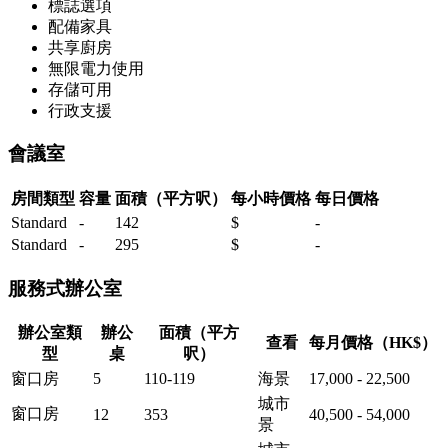
標誌選項
配備家具
共享廚房
無限電力使用
存儲可用
行政支援
會議室
房間類型
容量
面積（平方呎）
每小時價格
每日價格
Standard
-
142
$
-
Standard
-
295
$
-
服務式辦公室
辦公室類
辦公
面積（平方
查看
每月價格（HK$）
型
桌
呎）
窗口房
5
110-119
海景
17,000 - 22,500
城市
窗口房
12
353
40,500 - 54,000
景