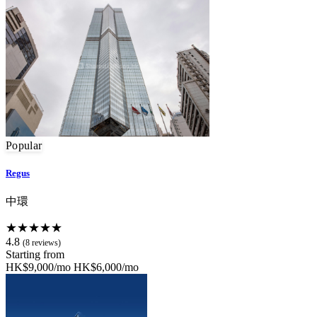
Popular
Regus
中環
★★★★★
4.8
(8 reviews)
Starting from
HK$9,000/mo
HK$6,000/mo