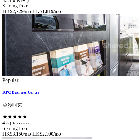
4.8
(10 reviews)
Starting from
HK$2,729/mo
HK$1,819/mo
Popular
KPC Business Centre
尖沙咀東
★★★★★
4.8
(16 reviews)
Starting from
HK$3,150/mo
HK$2,100/mo