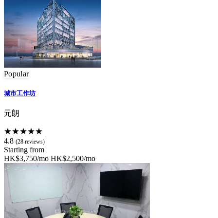
Popular
城市工作坊
元朗
★★★★★
4.8
(28 reviews)
Starting from
HK$3,750/mo
HK$2,500/mo