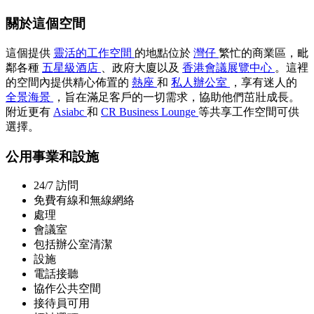
關於這個空間
這個提供
靈活的工作空間
的地點位於
灣仔
繁忙的商業區，毗
鄰各種
五星級酒店
、政府大廈以及
香港會議展覽中心
。這裡
的空間內提供精心佈置的
熱座
和
私人辦公室
，享有迷人的
全景海景
，旨在滿足客戶的一切需求，協助他們茁壯成長。
附近更有
Asiabc
和
CR Business Lounge
等共享工作空間可供
選擇。
公用事業和設施
24/7 訪問
免費有線和無線網絡
處理
會議室
包括辦公室清潔
設施
電話接聽
協作公共空間
接待員可用