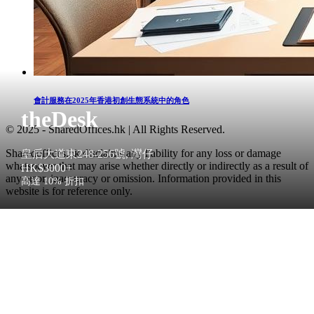
會計服務在2025年香港初創生態系統中的角色
theDesk
© 2025 - SharedOffices.hk | All Rights Reserved.
Sharedoffices.hk disclaims any liability for any loss or damage
皇后大道東248-256號, 灣仔
whatsoever that may arise whether directly or indirectly as a result of
HK$3000+
any error, inaccuracy or omission. Information provided in this
高達 10% 折扣
website is for reference only.