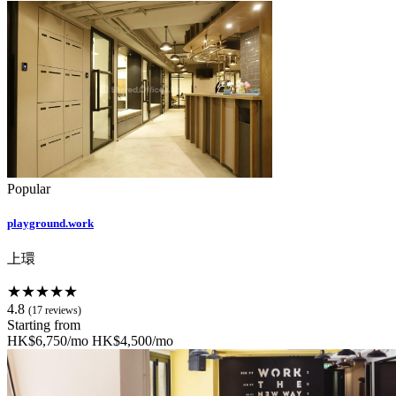
Popular
playground.work
上環
★★★★★
4.8
(17 reviews)
Starting from
HK$6,750/mo
HK$4,500/mo