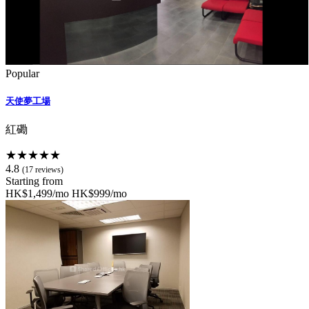
Popular
天使夢工場
紅磡
★★★★★
4.8
(17 reviews)
Starting from
HK$1,499/mo
HK$999/mo