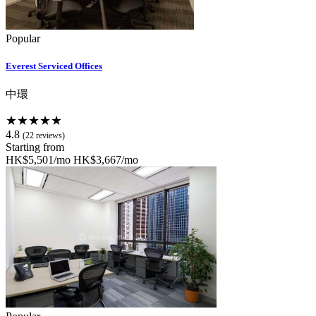
Popular
Everest Serviced Offices
中環
★★★★★
4.8
(22 reviews)
Starting from
HK$5,501/mo
HK$3,667/mo