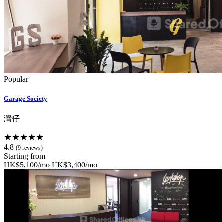
Popular
Garage Society
灣仔
★★★★★
4.8
(9 reviews)
Starting from
HK$5,100/mo
HK$3,400/mo