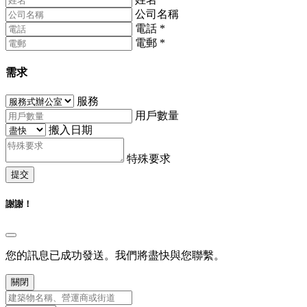
公司名稱
電話
*
電郵
*
需求
服務
用戶數量
搬入日期
特殊要求
提交
謝謝！
您的訊息已成功發送。我們將盡快與您聯繫。
關閉