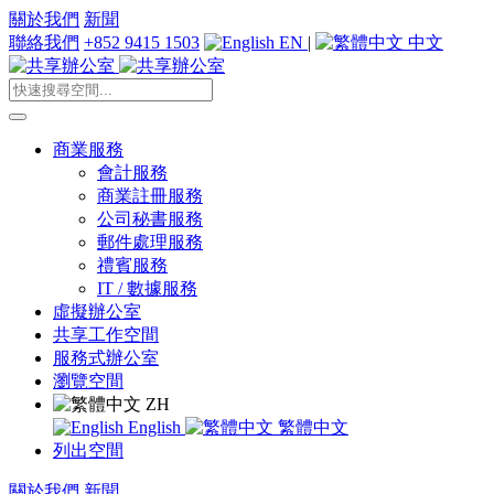
關於我們
新聞
聯絡我們
+852 9415 1503
EN
|
中文
商業服務
會計服務
商業註冊服務
公司秘書服務
郵件處理服務
禮賓服務
IT / 數據服務
虛擬辦公室
共享工作空間
服務式辦公室
瀏覽空間
ZH
English
繁體中文
列出空間
關於我們
新聞