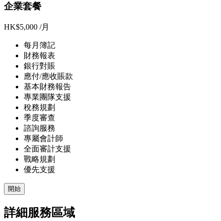
企業套餐
HK$5,000
/月
每月簿記
財務報表
銀行對賬
應付/應收賬款
基本財務報告
專業團隊支援
稅務規劃
季度審查
諮詢服務
專屬會計師
全面審計支援
戰略規劃
優先支援
開始
詳細服務區域