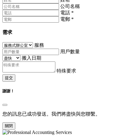
公司名稱
電話
*
電郵
*
需求
服務
用戶數量
搬入日期
特殊要求
提交
謝謝！
您的訊息已成功發送。我們將盡快與您聯繫。
關閉