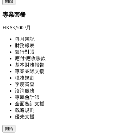
開始
專業套餐
HK$3,500
/月
每月簿記
財務報表
銀行對賬
應付/應收賬款
基本財務報告
專業團隊支援
稅務規劃
季度審查
諮詢服務
專屬會計師
全面審計支援
戰略規劃
優先支援
開始