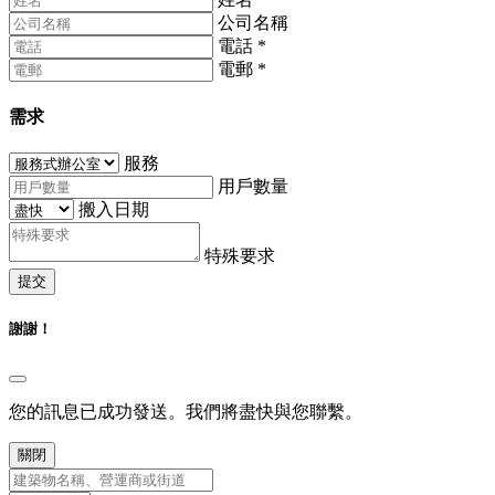
公司名稱
電話
*
電郵
*
需求
服務
用戶數量
搬入日期
特殊要求
提交
謝謝！
您的訊息已成功發送。我們將盡快與您聯繫。
關閉