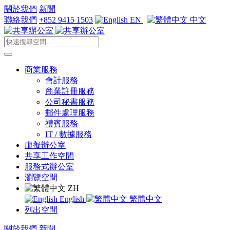
關於我們
新聞
聯絡我們
+852 9415 1503
EN
|
中文
商業服務
會計服務
商業註冊服務
公司秘書服務
郵件處理服務
禮賓服務
IT / 數據服務
虛擬辦公室
共享工作空間
服務式辦公室
瀏覽空間
ZH
English
繁體中文
列出空間
關於我們
新聞