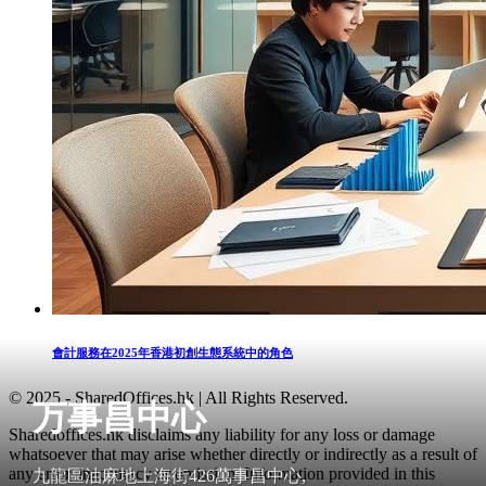
會計服務在2025年香港初創生態系統中的角色
© 2025 - SharedOffices.hk | All Rights Reserved.
万事昌中心
Sharedoffices.hk disclaims any liability for any loss or damage
whatsoever that may arise whether directly or indirectly as a result of
any error, inaccuracy or omission. Information provided in this
九龍區油麻地上海街426萬事昌中心,