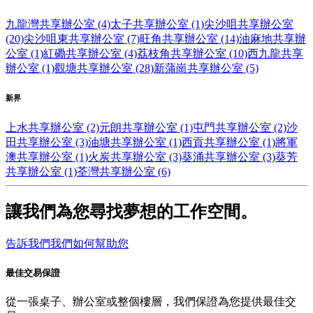
九龍灣共享辦公室 (4)
太子共享辦公室 (1)
尖沙咀共享辦公室
(20)
尖沙咀東共享辦公室 (7)
旺角共享辦公室 (14)
油麻地共享辦
公室 (1)
紅磡共享辦公室 (4)
荔枝角共享辦公室 (10)
西九龍共享
辦公室 (1)
觀塘共享辦公室 (28)
新蒲崗共享辦公室 (5)
新界
上水共享辦公室 (2)
元朗共享辦公室 (1)
屯門共享辦公室 (2)
沙
田共享辦公室 (3)
油塘共享辦公室 (1)
西貢共享辦公室 (1)
將軍
澳共享辦公室 (1)
火炭共享辦公室 (3)
葵涌共享辦公室 (3)
葵芳
共享辦公室 (1)
荃灣共享辦公室 (6)
讓我們為您尋找夢想的工作空間。
告訴我們我們如何幫助您
最佳交易保證
從一張桌子、辦公室或整個樓層，我們保證為您提供最佳交