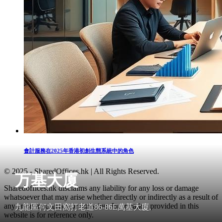
會計服務在2025年香港初創生態系統中的角色
© 2025 - SharedOffices.hk | All Rights Reserved.
万基大厦
Sharedoffices.hk disclaims any liability for any loss or damage
whatsoever that may arise whether directly or indirectly as a result of
any error, inaccuracy or omission. Information provided in this
九龍區何文田窩打老道86-86E萬基大廈,
website is for reference only.