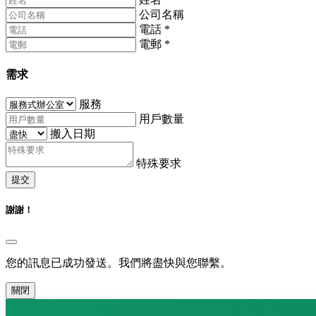
公司名稱
電話
*
電郵
*
需求
服務
用戶數量
搬入日期
特殊要求
提交
謝謝！
您的訊息已成功發送。我們將盡快與您聯繫。
關閉