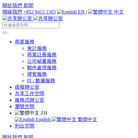
關於我們
新聞
聯絡我們
+852 9415 1503
EN
|
中文
商業服務
會計服務
商業註冊服務
公司秘書服務
郵件處理服務
禮賓服務
IT / 數據服務
虛擬辦公室
共享工作空間
服務式辦公室
瀏覽空間
ZH
English
繁體中文
列出空間
關於我們
新聞