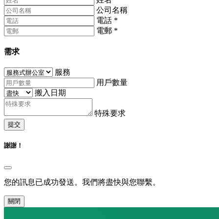
公司名稱
電話
*
電郵
*
需求
服務
用戶數量
搬入日期
特殊要求
提交
謝謝！
您的訊息已成功發送。我們將盡快與您聯繫。
關閉