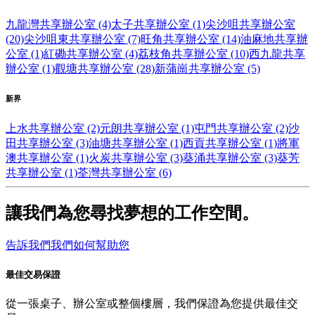
九龍灣共享辦公室 (4)
太子共享辦公室 (1)
尖沙咀共享辦公室
(20)
尖沙咀東共享辦公室 (7)
旺角共享辦公室 (14)
油麻地共享辦
公室 (1)
紅磡共享辦公室 (4)
荔枝角共享辦公室 (10)
西九龍共享
辦公室 (1)
觀塘共享辦公室 (28)
新蒲崗共享辦公室 (5)
新界
上水共享辦公室 (2)
元朗共享辦公室 (1)
屯門共享辦公室 (2)
沙
田共享辦公室 (3)
油塘共享辦公室 (1)
西貢共享辦公室 (1)
將軍
澳共享辦公室 (1)
火炭共享辦公室 (3)
葵涌共享辦公室 (3)
葵芳
共享辦公室 (1)
荃灣共享辦公室 (6)
讓我們為您尋找夢想的工作空間。
告訴我們我們如何幫助您
最佳交易保證
從一張桌子、辦公室或整個樓層，我們保證為您提供最佳交