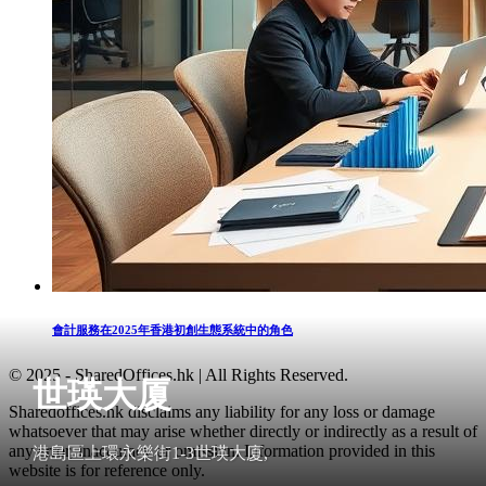
會計服務在2025年香港初創生態系統中的角色
© 2025 - SharedOffices.hk | All Rights Reserved.
世瑛大厦
Sharedoffices.hk disclaims any liability for any loss or damage
whatsoever that may arise whether directly or indirectly as a result of
any error, inaccuracy or omission. Information provided in this
港島區上環永樂街1-3世瑛大廈,
website is for reference only.