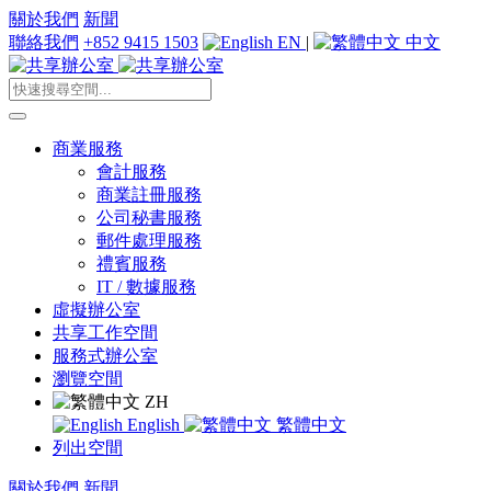
關於我們
新聞
聯絡我們
+852 9415 1503
EN
|
中文
商業服務
會計服務
商業註冊服務
公司秘書服務
郵件處理服務
禮賓服務
IT / 數據服務
虛擬辦公室
共享工作空間
服務式辦公室
瀏覽空間
ZH
English
繁體中文
列出空間
關於我們
新聞