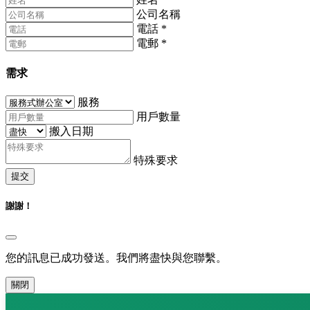
公司名稱
電話
*
電郵
*
需求
服務
用戶數量
搬入日期
特殊要求
提交
謝謝！
您的訊息已成功發送。我們將盡快與您聯繫。
關閉