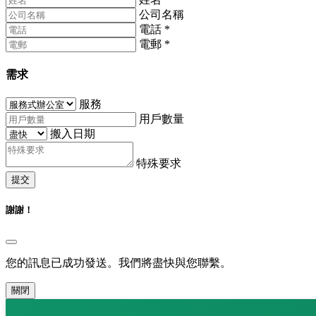
公司名稱
電話
*
電郵
*
需求
服務
用戶數量
搬入日期
特殊要求
提交
謝謝！
您的訊息已成功發送。我們將盡快與您聯繫。
關閉