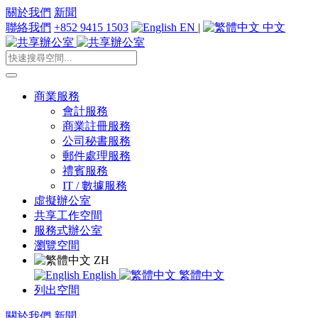
關於我們
新聞
聯絡我們
+852 9415 1503
EN
|
中文
商業服務
會計服務
商業註冊服務
公司秘書服務
郵件處理服務
禮賓服務
IT / 數據服務
虛擬辦公室
共享工作空間
服務式辦公室
瀏覽空間
ZH
English
繁體中文
列出空間
關於我們
新聞