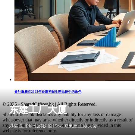
會計服務在2025年香港初創生態系統中的角色
© 2025 - SharedOffices.hk | All Rights Reserved.
东建工厂大厦
Sharedoffices.hk disclaims any liability for any loss or damage
whatsoever that may arise whether directly or indirectly as a result of
any error, inaccuracy or omission. Information provided in this
港島區北角七姊妹道196-202東建工廠大廈,
website is for reference only.