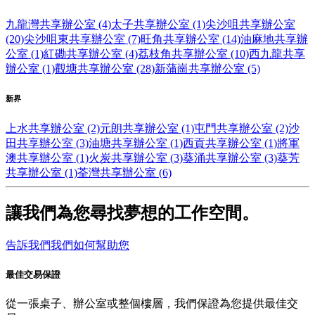
九龍灣共享辦公室 (4)
太子共享辦公室 (1)
尖沙咀共享辦公室
(20)
尖沙咀東共享辦公室 (7)
旺角共享辦公室 (14)
油麻地共享辦
公室 (1)
紅磡共享辦公室 (4)
荔枝角共享辦公室 (10)
西九龍共享
辦公室 (1)
觀塘共享辦公室 (28)
新蒲崗共享辦公室 (5)
新界
上水共享辦公室 (2)
元朗共享辦公室 (1)
屯門共享辦公室 (2)
沙
田共享辦公室 (3)
油塘共享辦公室 (1)
西貢共享辦公室 (1)
將軍
澳共享辦公室 (1)
火炭共享辦公室 (3)
葵涌共享辦公室 (3)
葵芳
共享辦公室 (1)
荃灣共享辦公室 (6)
讓我們為您尋找夢想的工作空間。
告訴我們我們如何幫助您
最佳交易保證
從一張桌子、辦公室或整個樓層，我們保證為您提供最佳交