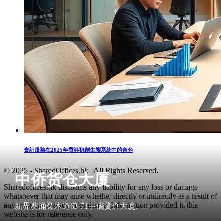
會計服務在2025年香港初創生態系統中的角色
© 2025 - SharedOffices.hk | All Rights Reserved.
中侨货仓大厦
Sharedoffices.hk disclaims any liability for any loss or damage
whatsoever that may arise whether directly or indirectly as a result of
any error, inaccuracy or omission. Information provided in this
新界葵涌梨木道63-71中僑貨倉大廈,
website is for reference only.