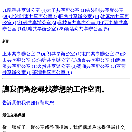
九龍灣共享辦公室 (4)
太子共享辦公室 (1)
尖沙咀共享辦公室
(20)
尖沙咀東共享辦公室 (7)
旺角共享辦公室 (14)
油麻地共享辦
公室 (1)
紅磡共享辦公室 (4)
荔枝角共享辦公室 (10)
西九龍共享
辦公室 (1)
觀塘共享辦公室 (28)
新蒲崗共享辦公室 (5)
新界
上水共享辦公室 (2)
元朗共享辦公室 (1)
屯門共享辦公室 (2)
沙
田共享辦公室 (3)
油塘共享辦公室 (1)
西貢共享辦公室 (1)
將軍
澳共享辦公室 (1)
火炭共享辦公室 (3)
葵涌共享辦公室 (3)
葵芳
共享辦公室 (1)
荃灣共享辦公室 (6)
讓我們為您尋找夢想的工作空間。
告訴我們我們如何幫助您
最佳交易保證
從一張桌子、辦公室或整個樓層，我們保證為您提供最佳交