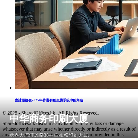
會計服務在2025年香港初創生態系統中的角色
© 2025 - SharedOffices.hk | All Rights Reserved.
中华商务印刷大厦
Sharedoffices.hk disclaims any liability for any loss or damage
whatsoever that may arise whether directly or indirectly as a result of
any error, inaccuracy or omission. Information provided in this
新界大埔汀麗路36中華商務印刷大廈,