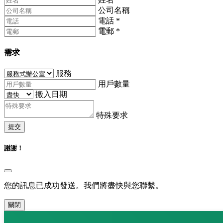
公司名稱
電話
*
電郵
*
需求
服務
用戶數量
搬入日期
特殊要求
提交
謝謝！
您的訊息已成功發送。我們將盡快與您聯繫。
關閉