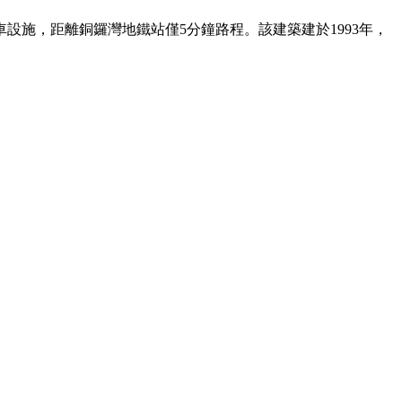
車設施，距離銅鑼灣地鐵站僅5分鐘路程。該建築建於1993年，