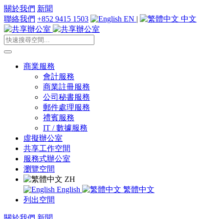
關於我們
新聞
聯絡我們
+852 9415 1503
EN
|
中文
商業服務
會計服務
商業註冊服務
公司秘書服務
郵件處理服務
禮賓服務
IT / 數據服務
虛擬辦公室
共享工作空間
服務式辦公室
瀏覽空間
ZH
English
繁體中文
列出空間
關於我們
新聞