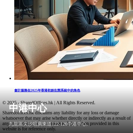
會計服務在2025年香港初創生態系統中的角色
© 2025 - SharedOffices.hk | All Rights Reserved.
中港中心
Sharedoffices.hk disclaims any liability for any loss or damage
whatsoever that may arise whether directly or indirectly as a result of
any error, inaccuracy or omission. Information provided in this
九龍區尖沙咀廣東道122-126中港中心,
website is for reference only.