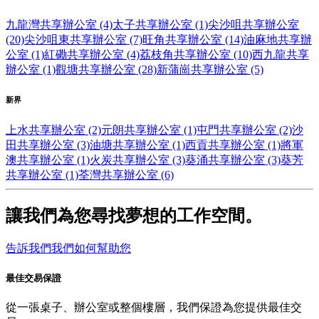
九龍灣共享辦公室 (4)
太子共享辦公室 (1)
尖沙咀共享辦公室
(20)
尖沙咀東共享辦公室 (7)
旺角共享辦公室 (14)
油麻地共享辦
公室 (1)
紅磡共享辦公室 (4)
荔枝角共享辦公室 (10)
西九龍共享
辦公室 (1)
觀塘共享辦公室 (28)
新蒲崗共享辦公室 (5)
新界
上水共享辦公室 (2)
元朗共享辦公室 (1)
屯門共享辦公室 (2)
沙
田共享辦公室 (3)
油塘共享辦公室 (1)
西貢共享辦公室 (1)
將軍
澳共享辦公室 (1)
火炭共享辦公室 (3)
葵涌共享辦公室 (3)
葵芳
共享辦公室 (1)
荃灣共享辦公室 (6)
讓我們為您尋找夢想的工作空間。
告訴我們我們如何幫助您
最佳交易保證
從一張桌子、辦公室或整個樓層，我們保證為您提供最佳交