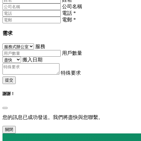
公司名稱
電話
*
電郵
*
需求
服務
用戶數量
搬入日期
特殊要求
提交
謝謝！
您的訊息已成功發送。我們將盡快與您聯繫。
關閉