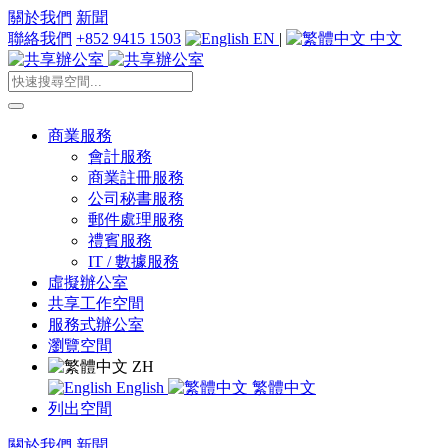
關於我們
新聞
聯絡我們
+852 9415 1503
EN
|
中文
商業服務
會計服務
商業註冊服務
公司秘書服務
郵件處理服務
禮賓服務
IT / 數據服務
虛擬辦公室
共享工作空間
服務式辦公室
瀏覽空間
ZH
English
繁體中文
列出空間
關於我們
新聞