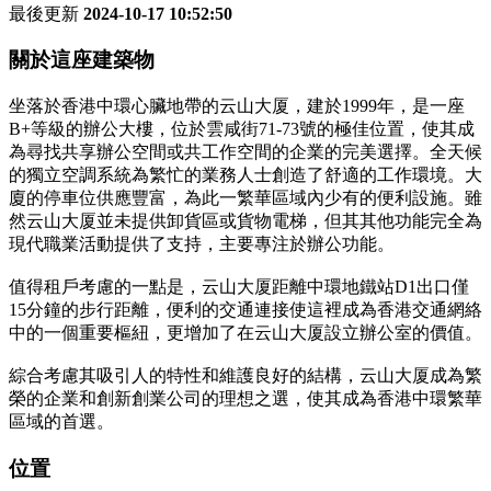
最後更新
2024-10-17 10:52:50
關於這座建築物
坐落於香港中環心臟地帶的云山大厦，建於1999年，是一座
B+等級的辦公大樓，位於雲咸街71-73號的極佳位置，使其成
為尋找共享辦公空間或共工作空間的企業的完美選擇。全天候
的獨立空調系統為繁忙的業務人士創造了舒適的工作環境。大
廈的停車位供應豐富，為此一繁華區域內少有的便利設施。雖
然云山大厦並未提供卸貨區或貨物電梯，但其其他功能完全為
現代職業活動提供了支持，主要專注於辦公功能。
值得租戶考慮的一點是，云山大厦距離中環地鐵站D1出口僅
15分鐘的步行距離，便利的交通連接使這裡成為香港交通網絡
中的一個重要樞紐，更增加了在云山大厦設立辦公室的價值。
綜合考慮其吸引人的特性和維護良好的結構，云山大厦成為繁
榮的企業和創新創業公司的理想之選，使其成為香港中環繁華
區域的首選。
位置