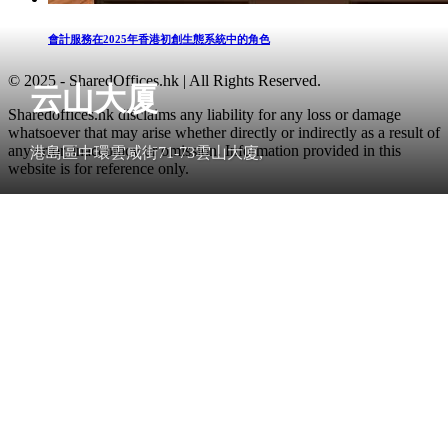
會計服務在2025年香港初創生態系統中的角色
© 2025 - SharedOffices.hk | All Rights Reserved.
云山大厦
Sharedoffices.hk disclaims any liability for any loss or damage
whatsoever that may arise whether directly or indirectly as a result of
any error, inaccuracy or omission. Information provided in this
港島區中環雲咸街71-73雲山大廈,
website is for reference only.