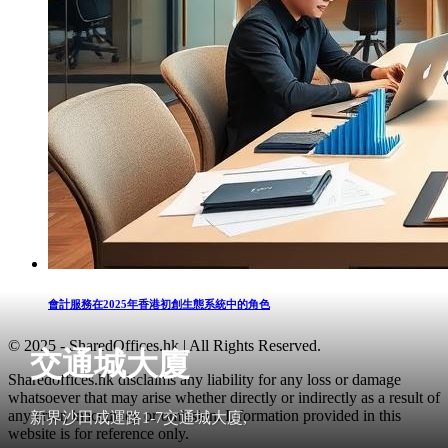
會計服務在2025年香港初創生態系統中的角色
© 2025 - SharedOffices.hk | All Rights Reserved.
交通城大廈
Sharedoffices.hk disclaims any liability for any loss or damage
whatsoever that may arise whether directly or indirectly as a result of
any error, inaccuracy or omission. Information provided in this
新界沙田成運路1-7交通城大廈,
website is for reference only.