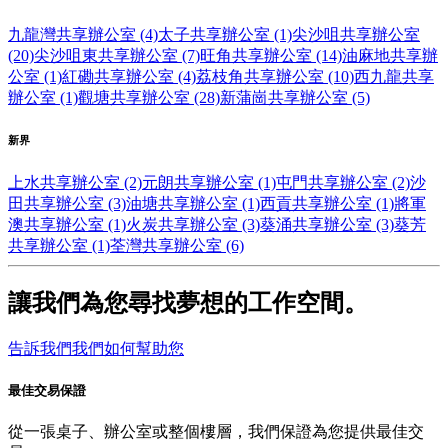
九龍灣共享辦公室 (4)
太子共享辦公室 (1)
尖沙咀共享辦公室
(20)
尖沙咀東共享辦公室 (7)
旺角共享辦公室 (14)
油麻地共享辦
公室 (1)
紅磡共享辦公室 (4)
荔枝角共享辦公室 (10)
西九龍共享
辦公室 (1)
觀塘共享辦公室 (28)
新蒲崗共享辦公室 (5)
新界
上水共享辦公室 (2)
元朗共享辦公室 (1)
屯門共享辦公室 (2)
沙
田共享辦公室 (3)
油塘共享辦公室 (1)
西貢共享辦公室 (1)
將軍
澳共享辦公室 (1)
火炭共享辦公室 (3)
葵涌共享辦公室 (3)
葵芳
共享辦公室 (1)
荃灣共享辦公室 (6)
讓我們為您尋找夢想的工作空間。
告訴我們我們如何幫助您
最佳交易保證
從一張桌子、辦公室或整個樓層，我們保證為您提供最佳交