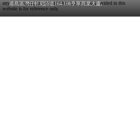
any error, inaccuracy or omission. Information provided in this
港島區灣仔軒尼詩道164-166亨寧商業大廈,
website is for reference only.