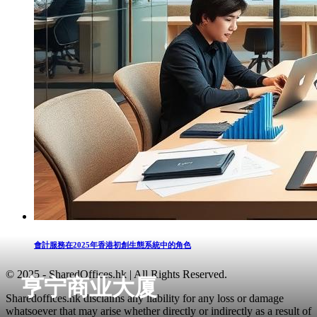
會計服務在2025年香港初創生態系統中的角色
© 2025 - SharedOffices.hk | All Rights Reserved.
亨宁商业大厦
Sharedoffices.hk disclaims any liability for any loss or damage
whatsoever that may arise whether directly or indirectly as a result of