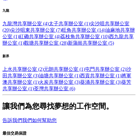
九龍
九龍灣共享辦公室 (4)
太子共享辦公室 (1)
尖沙咀共享辦公室
(20)
尖沙咀東共享辦公室 (7)
旺角共享辦公室 (14)
油麻地共享辦
公室 (1)
紅磡共享辦公室 (4)
荔枝角共享辦公室 (10)
西九龍共享
辦公室 (1)
觀塘共享辦公室 (28)
新蒲崗共享辦公室 (5)
新界
上水共享辦公室 (2)
元朗共享辦公室 (1)
屯門共享辦公室 (2)
沙
田共享辦公室 (3)
油塘共享辦公室 (1)
西貢共享辦公室 (1)
將軍
澳共享辦公室 (1)
火炭共享辦公室 (3)
葵涌共享辦公室 (3)
葵芳
共享辦公室 (1)
荃灣共享辦公室 (6)
讓我們為您尋找夢想的工作空間。
告訴我們我們如何幫助您
最佳交易保證