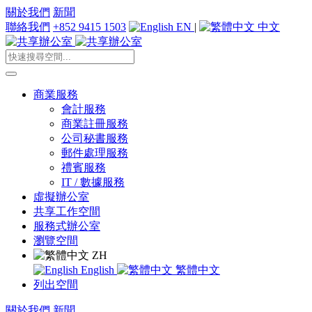
關於我們
新聞
聯絡我們
+852 9415 1503
EN
|
中文
商業服務
會計服務
商業註冊服務
公司秘書服務
郵件處理服務
禮賓服務
IT / 數據服務
虛擬辦公室
共享工作空間
服務式辦公室
瀏覽空間
ZH
English
繁體中文
列出空間
關於我們
新聞