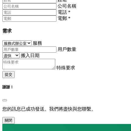
公司名稱
電話
*
電郵
*
需求
服務
用戶數量
搬入日期
特殊要求
提交
謝謝！
您的訊息已成功發送。我們將盡快與您聯繫。
關閉