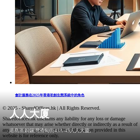
會計服務在2025年香港初創生態系統中的角色
© 2025 - SharedOffices.hk | All Rights Reserved.
人人大厦
Sharedoffices.hk disclaims any liability for any loss or damage
whatsoever that may arise whether directly or indirectly as a result of
any error, inaccuracy or omission. Information provided in this
港島區銅鑼灣渣甸街43A-45人人大廈,
website is for reference only.