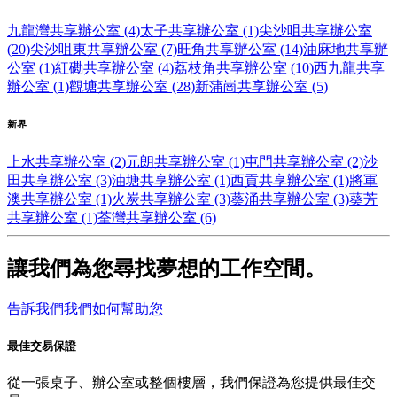
九龍灣共享辦公室 (4)
太子共享辦公室 (1)
尖沙咀共享辦公室
(20)
尖沙咀東共享辦公室 (7)
旺角共享辦公室 (14)
油麻地共享辦
公室 (1)
紅磡共享辦公室 (4)
荔枝角共享辦公室 (10)
西九龍共享
辦公室 (1)
觀塘共享辦公室 (28)
新蒲崗共享辦公室 (5)
新界
上水共享辦公室 (2)
元朗共享辦公室 (1)
屯門共享辦公室 (2)
沙
田共享辦公室 (3)
油塘共享辦公室 (1)
西貢共享辦公室 (1)
將軍
澳共享辦公室 (1)
火炭共享辦公室 (3)
葵涌共享辦公室 (3)
葵芳
共享辦公室 (1)
荃灣共享辦公室 (6)
讓我們為您尋找夢想的工作空間。
告訴我們我們如何幫助您
最佳交易保證
從一張桌子、辦公室或整個樓層，我們保證為您提供最佳交