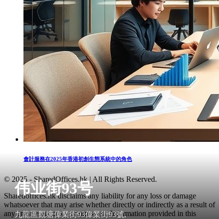
會計服務在2025年香港初創生態系統中的角色
© 2025 - SharedOffices.hk | All Rights Reserved.
伟业街93号
Sharedoffices.hk disclaims any liability for any loss or damage
whatsoever that may arise whether directly or indirectly as a result of
any error, inaccuracy or omission. Information provided in this
九龍區觀塘偉業街93偉業街93號,