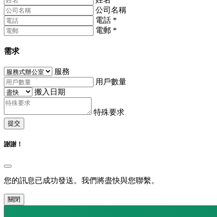
公司名稱
電話
*
電郵
*
需求
服務
用戶數量
搬入日期
特殊要求
提交
謝謝！
您的訊息已成功發送。我們將盡快與您聯繫。
關閉