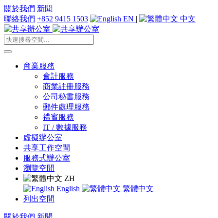
關於我們
新聞
聯絡我們
+852 9415 1503
EN
|
中文
商業服務
會計服務
商業註冊服務
公司秘書服務
郵件處理服務
禮賓服務
IT / 數據服務
虛擬辦公室
共享工作空間
服務式辦公室
瀏覽空間
ZH
English
繁體中文
列出空間
關於我們
新聞