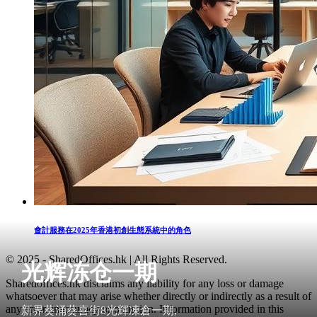
會計服務在2025年香港初創生態系統中的角色
© 2025 - SharedOffices.hk | All Rights Reserved.
光辉冻仓一期
Sharedoffices.hk disclaims any liability for any loss or damage
whatsoever that may arise whether directly or indirectly as a result of
any error, inaccuracy or omission. Information provided in this
新界葵涌葵喜街8光輝凍倉一期,