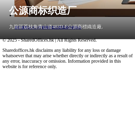
公源商标织造厂
九龍區荔枝角青山道483D-E公源商標織造廠,
會計服務在2025年香港初創生態系統中的角色
© 2025 - SharedOffices.hk | All Rights Reserved.
Sharedoffices.hk disclaims any liability for any loss or damage
whatsoever that may arise whether directly or indirectly as a result of
any error, inaccuracy or omission. Information provided in this
website is for reference only.