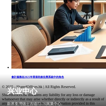
會計服務在2025年香港初創生態系統中的角色
© 2025 - SharedOffices.hk | All Rights Reserved.
兴业中心
Sharedoffices.hk disclaims any liability for any loss or damage
whatsoever that may arise whether directly or indirectly as a result of
any error, inaccuracy or omission. Information provided in this
新界荃灣德士古道72-76興業中心,