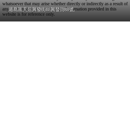
whatsoever that may arise whether directly or indirectly as a result of
any error, inaccuracy or omission. Information provided in this
港島區天后興發街88興發街88號,
website is for reference only.