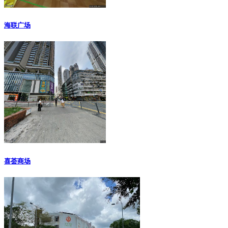
海联广场
喜荟商场