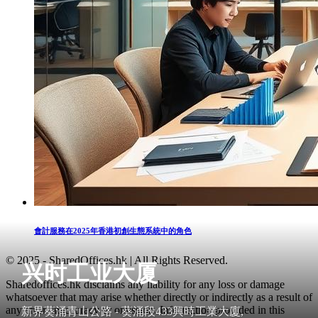
會計服務在2025年香港初創生態系統中的角色
© 2025 - SharedOffices.hk | All Rights Reserved.
兴时工业大厦
Sharedoffices.hk disclaims any liability for any loss or damage
whatsoever that may arise whether directly or indirectly as a result of
any error, inaccuracy or omission. Information provided in this
新界葵涌青山公路 - 葵涌段433興時工業大廈,