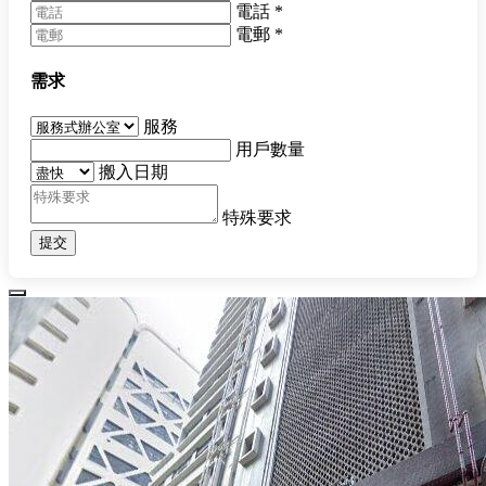
電話
*
電郵
*
需求
服務
用戶數量
搬入日期
特殊要求
提交