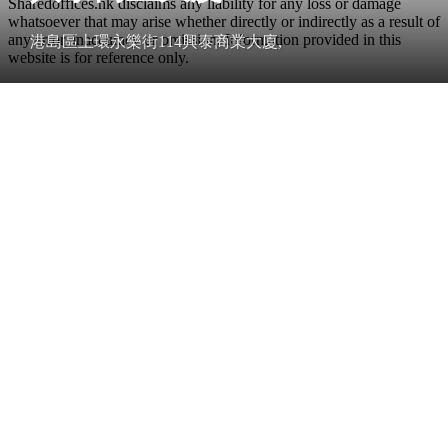
Sharedoffices.hk disclaims any liability for any loss or damage
whatsoever that may arise whether directly or indirectly as a result of
any error, inaccuracy or omission. Information provided in this
港島區上環永樂街114興泰商業大廈,
website is for reference only.