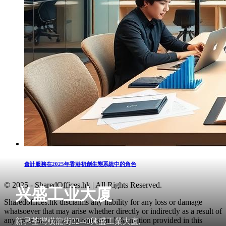
會計服務在2025年香港初創生態系統中的角色
© 2025 - SharedOffices.hk | All Rights Reserved.
兴盛工业大厦
Sharedoffices.hk disclaims any liability for any loss or damage
whatsoever that may arise whether directly or indirectly as a result of
any error, inaccuracy or omission. Information provided in this
新界荃灣橫龍街32-40興盛工業大廈,