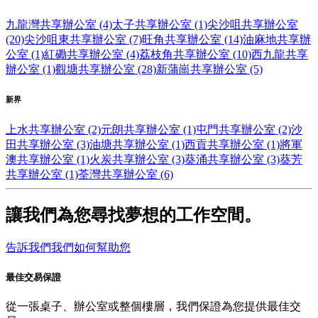
九龍灣共享辦公室 (4)
太子共享辦公室 (1)
尖沙咀共享辦公室
(20)
尖沙咀東共享辦公室 (7)
旺角共享辦公室 (14)
油麻地共享辦
公室 (1)
紅磡共享辦公室 (4)
荔枝角共享辦公室 (10)
西九龍共享
辦公室 (1)
觀塘共享辦公室 (28)
新蒲崗共享辦公室 (5)
新界
上水共享辦公室 (2)
元朗共享辦公室 (1)
屯門共享辦公室 (2)
沙
田共享辦公室 (3)
油塘共享辦公室 (1)
西貢共享辦公室 (1)
將軍
澳共享辦公室 (1)
火炭共享辦公室 (3)
葵涌共享辦公室 (3)
葵芳
共享辦公室 (1)
荃灣共享辦公室 (6)
讓我們為您尋找夢想的工作空間。
告訴我們我們如何幫助您
最佳交易保證
從一張桌子、辦公室或整個樓層，我們保證為您提供最佳交