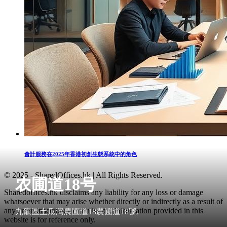
會計服務在2025年香港初創生態系統中的角色
© 2025 - SharedOffices.hk | All Rights Reserved.
农圃道18号
Sharedoffices.hk disclaims any liability for any loss or damage
whatsoever that may arise whether directly or indirectly as a result of
any error, inaccuracy or omission. Information provided in this
九龍區土瓜灣農圃道18農圃道18號,
website is for reference only.