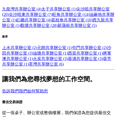
九龍灣共享辦公室 (4)
太子共享辦公室 (1)
尖沙咀共享辦公室
(20)
尖沙咀東共享辦公室 (7)
旺角共享辦公室 (14)
油麻地共享辦
公室 (1)
紅磡共享辦公室 (4)
荔枝角共享辦公室 (10)
西九龍共享
辦公室 (1)
觀塘共享辦公室 (28)
新蒲崗共享辦公室 (5)
新界
上水共享辦公室 (2)
元朗共享辦公室 (1)
屯門共享辦公室 (2)
沙
田共享辦公室 (3)
油塘共享辦公室 (1)
西貢共享辦公室 (1)
將軍
澳共享辦公室 (1)
火炭共享辦公室 (3)
葵涌共享辦公室 (3)
葵芳
共享辦公室 (1)
荃灣共享辦公室 (6)
讓我們為您尋找夢想的工作空間。
告訴我們我們如何幫助您
最佳交易保證
從一張桌子、辦公室或整個樓層，我們保證為您提供最佳交