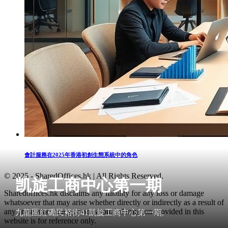
會計服務在2025年香港初創生態系統中的角色
© 2025 - SharedOffices.hk | All Rights Reserved.
凯旋工商中心第一期
Sharedoffices.hk disclaims any liability for any loss or damage
whatsoever that may arise whether directly or indirectly as a result of
any error, inaccuracy or omission. Information provided in this
九龍區紅磡民裕街41凱旋工商中心第一期,
website is for reference only.