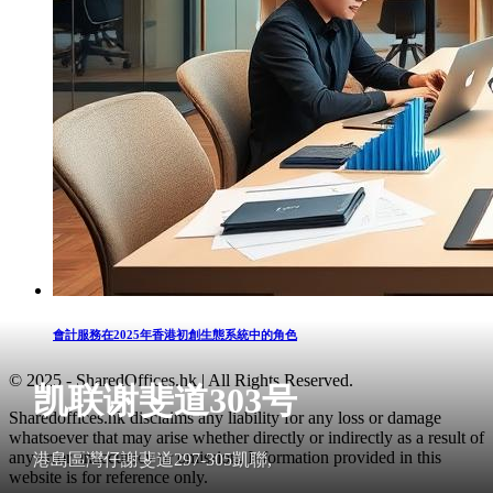
會計服務在2025年香港初創生態系統中的角色
© 2025 - SharedOffices.hk | All Rights Reserved.
凯联谢斐道303号
Sharedoffices.hk disclaims any liability for any loss or damage
whatsoever that may arise whether directly or indirectly as a result of
any error, inaccuracy or omission. Information provided in this
港島區灣仔謝斐道297-305凱聯,
website is for reference only.