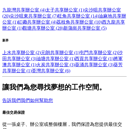
九龍灣共享辦公室 (4)
太子共享辦公室 (1)
尖沙咀共享辦公室
(20)
尖沙咀東共享辦公室 (7)
旺角共享辦公室 (14)
油麻地共享辦
公室 (1)
紅磡共享辦公室 (4)
荔枝角共享辦公室 (10)
西九龍共享
辦公室 (1)
觀塘共享辦公室 (28)
新蒲崗共享辦公室 (5)
新界
上水共享辦公室 (2)
元朗共享辦公室 (1)
屯門共享辦公室 (2)
沙
田共享辦公室 (3)
油塘共享辦公室 (1)
西貢共享辦公室 (1)
將軍
澳共享辦公室 (1)
火炭共享辦公室 (3)
葵涌共享辦公室 (3)
葵芳
共享辦公室 (1)
荃灣共享辦公室 (6)
讓我們為您尋找夢想的工作空間。
告訴我們我們如何幫助您
最佳交易保證
從一張桌子、辦公室或整個樓層，我們保證為您提供最佳交