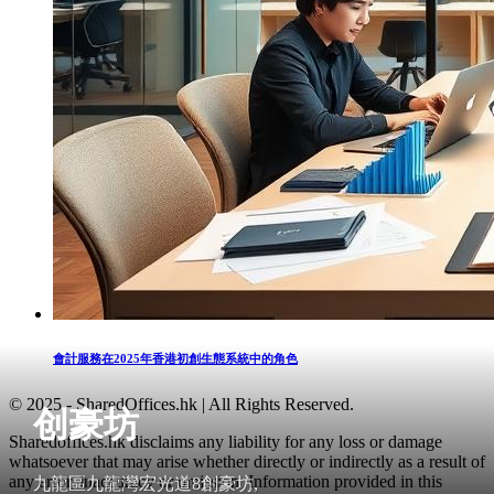
會計服務在2025年香港初創生態系統中的角色
© 2025 - SharedOffices.hk | All Rights Reserved.
创豪坊
Sharedoffices.hk disclaims any liability for any loss or damage
whatsoever that may arise whether directly or indirectly as a result of
any error, inaccuracy or omission. Information provided in this
九龍區九龍灣宏光道8創豪坊,