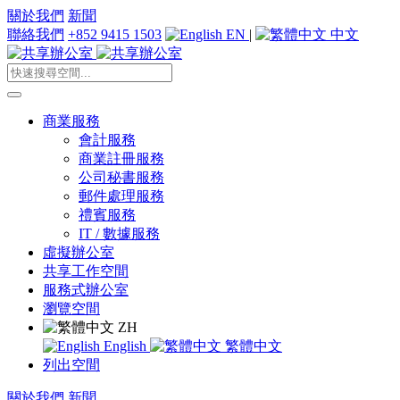
關於我們
新聞
聯絡我們
+852 9415 1503
EN
|
中文
商業服務
會計服務
商業註冊服務
公司秘書服務
郵件處理服務
禮賓服務
IT / 數據服務
虛擬辦公室
共享工作空間
服務式辦公室
瀏覽空間
ZH
English
繁體中文
列出空間
關於我們
新聞