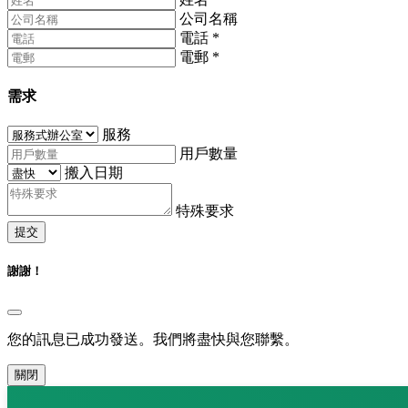
公司名稱
電話
*
電郵
*
需求
服務
用戶數量
搬入日期
特殊要求
提交
謝謝！
您的訊息已成功發送。我們將盡快與您聯繫。
關閉