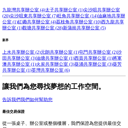
九龍灣共享辦公室 (4)
太子共享辦公室 (1)
尖沙咀共享辦公室
(20)
尖沙咀東共享辦公室 (7)
旺角共享辦公室 (14)
油麻地共享辦
公室 (1)
紅磡共享辦公室 (4)
荔枝角共享辦公室 (10)
西九龍共享
辦公室 (1)
觀塘共享辦公室 (28)
新蒲崗共享辦公室 (5)
新界
上水共享辦公室 (2)
元朗共享辦公室 (1)
屯門共享辦公室 (2)
沙
田共享辦公室 (3)
油塘共享辦公室 (1)
西貢共享辦公室 (1)
將軍
澳共享辦公室 (1)
火炭共享辦公室 (3)
葵涌共享辦公室 (3)
葵芳
共享辦公室 (1)
荃灣共享辦公室 (6)
讓我們為您尋找夢想的工作空間。
告訴我們我們如何幫助您
最佳交易保證
從一張桌子、辦公室或整個樓層，我們保證為您提供最佳交