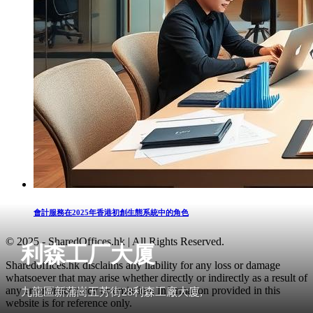
會計服務在2025年香港初創生態系統中的角色
© 2025 - SharedOffices.hk | All Rights Reserved.
利森工厂大厦
Sharedoffices.hk disclaims any liability for any loss or damage
whatsoever that may arise whether directly or indirectly as a result of
any error, inaccuracy or omission. Information provided in this
九龍區新蒲崗五芳街28利森工廠大廈,
website is for reference only.