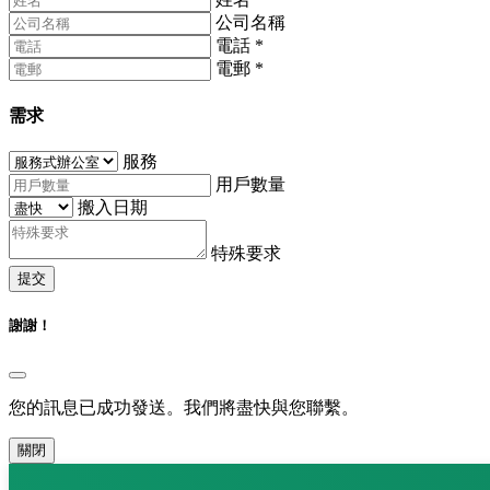
公司名稱
電話
*
電郵
*
需求
服務
用戶數量
搬入日期
特殊要求
提交
謝謝！
您的訊息已成功發送。我們將盡快與您聯繫。
關閉