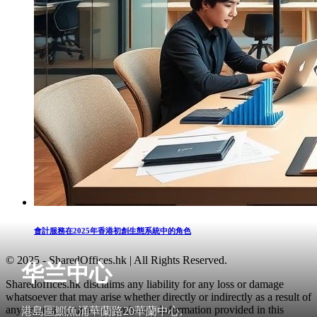
會計服務在2025年香港初創生態系統中的角色
© 2025 - SharedOffices.hk | All Rights Reserved.
华兰中心
Sharedoffices.hk disclaims any liability for any loss or damage
whatsoever that may arise whether directly or indirectly as a result of
any error, inaccuracy or omission. Information provided in this
港島區鰂魚涌華蘭路20華蘭中心,