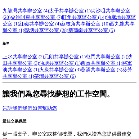
九龍灣共享辦公室 (4)
太子共享辦公室 (1)
尖沙咀共享辦公室
(20)
尖沙咀東共享辦公室 (7)
旺角共享辦公室 (14)
油麻地共享辦
公室 (1)
紅磡共享辦公室 (4)
荔枝角共享辦公室 (10)
西九龍共享
辦公室 (1)
觀塘共享辦公室 (28)
新蒲崗共享辦公室 (5)
新界
上水共享辦公室 (2)
元朗共享辦公室 (1)
屯門共享辦公室 (2)
沙
田共享辦公室 (3)
油塘共享辦公室 (1)
西貢共享辦公室 (1)
將軍
澳共享辦公室 (1)
火炭共享辦公室 (3)
葵涌共享辦公室 (3)
葵芳
共享辦公室 (1)
荃灣共享辦公室 (6)
讓我們為您尋找夢想的工作空間。
告訴我們我們如何幫助您
最佳交易保證
從一張桌子、辦公室或整個樓層，我們保證為您提供最佳交