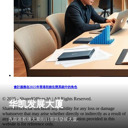
會計服務在2025年香港初創生態系統中的角色
© 2025 - SharedOffices.hk | All Rights Reserved.
华凯发展大厦
Sharedoffices.hk disclaims any liability for any loss or damage
whatsoever that may arise whether directly or indirectly as a result of
any error, inaccuracy or omission. Information provided in this
九龍區觀塘大業街11華凱發展大廈,
website is for reference only.