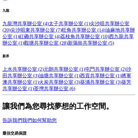
九龍
九龍灣共享辦公室 (4)
太子共享辦公室 (1)
尖沙咀共享辦公室
(20)
尖沙咀東共享辦公室 (7)
旺角共享辦公室 (14)
油麻地共享辦
公室 (1)
紅磡共享辦公室 (4)
荔枝角共享辦公室 (10)
西九龍共享
辦公室 (1)
觀塘共享辦公室 (28)
新蒲崗共享辦公室 (5)
新界
上水共享辦公室 (2)
元朗共享辦公室 (1)
屯門共享辦公室 (2)
沙
田共享辦公室 (3)
油塘共享辦公室 (1)
西貢共享辦公室 (1)
將軍
澳共享辦公室 (1)
火炭共享辦公室 (3)
葵涌共享辦公室 (3)
葵芳
共享辦公室 (1)
荃灣共享辦公室 (6)
讓我們為您尋找夢想的工作空間。
告訴我們我們如何幫助您
最佳交易保證