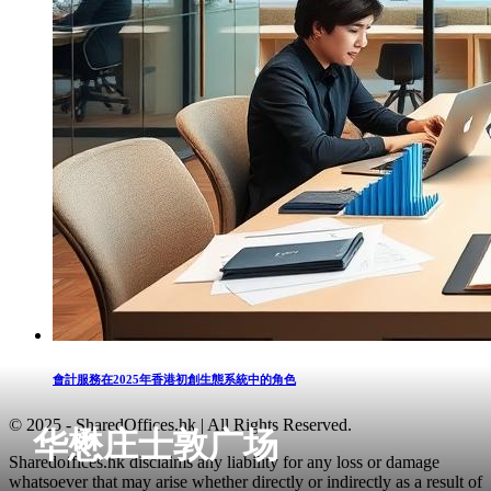
會計服務在2025年香港初創生態系統中的角色
© 2025 - SharedOffices.hk | All Rights Reserved.
华懋庄士敦广场
Sharedoffices.hk disclaims any liability for any loss or damage
whatsoever that may arise whether directly or indirectly as a result of