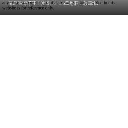
any error, inaccuracy or omission. Information provided in this
港島區灣仔莊士敦道178-186華懋莊士敦廣場,
website is for reference only.