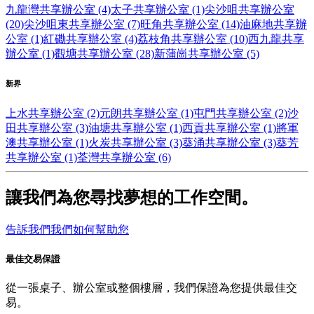
九龍灣共享辦公室 (4)
太子共享辦公室 (1)
尖沙咀共享辦公室
(20)
尖沙咀東共享辦公室 (7)
旺角共享辦公室 (14)
油麻地共享辦
公室 (1)
紅磡共享辦公室 (4)
荔枝角共享辦公室 (10)
西九龍共享
辦公室 (1)
觀塘共享辦公室 (28)
新蒲崗共享辦公室 (5)
新界
上水共享辦公室 (2)
元朗共享辦公室 (1)
屯門共享辦公室 (2)
沙
田共享辦公室 (3)
油塘共享辦公室 (1)
西貢共享辦公室 (1)
將軍
澳共享辦公室 (1)
火炭共享辦公室 (3)
葵涌共享辦公室 (3)
葵芳
共享辦公室 (1)
荃灣共享辦公室 (6)
讓我們為您尋找夢想的工作空間。
告訴我們我們如何幫助您
最佳交易保證
從一張桌子、辦公室或整個樓層，我們保證為您提供最佳交
易。