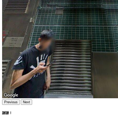
Previous
Next
謝謝！