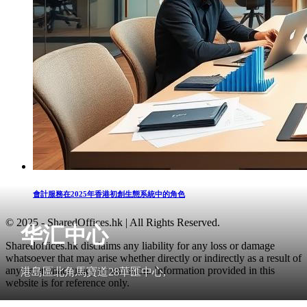
會計服務在2025年香港初創生態系統中的角色
© 2025 - SharedOffices.hk | All Rights Reserved.
华汇中心
Sharedoffices.hk disclaims any liability for any loss or damage
whatsoever that may arise whether directly or indirectly as a result of
any error, inaccuracy or omission. Information provided in this
港島區北角馬寶道28華匯中心,
website is for reference only.