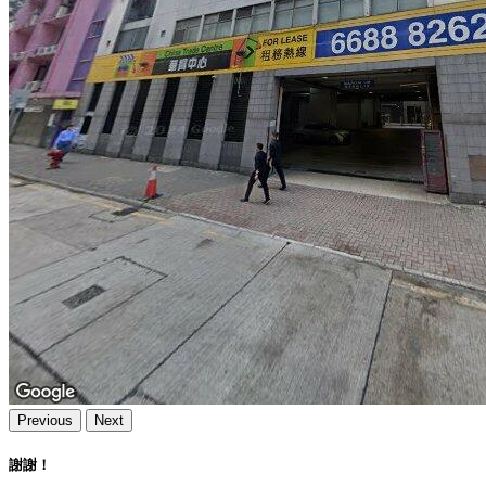
Previous
Next
謝謝！