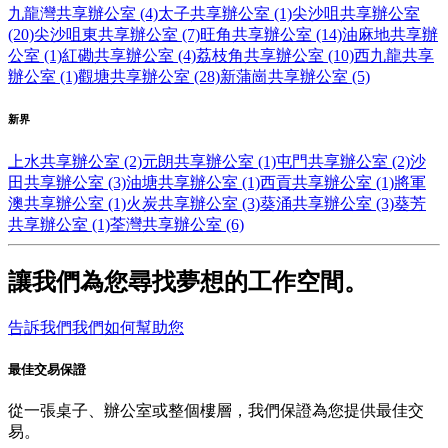
九龍灣共享辦公室 (4)
太子共享辦公室 (1)
尖沙咀共享辦公室
(20)
尖沙咀東共享辦公室 (7)
旺角共享辦公室 (14)
油麻地共享辦
公室 (1)
紅磡共享辦公室 (4)
荔枝角共享辦公室 (10)
西九龍共享
辦公室 (1)
觀塘共享辦公室 (28)
新蒲崗共享辦公室 (5)
新界
上水共享辦公室 (2)
元朗共享辦公室 (1)
屯門共享辦公室 (2)
沙
田共享辦公室 (3)
油塘共享辦公室 (1)
西貢共享辦公室 (1)
將軍
澳共享辦公室 (1)
火炭共享辦公室 (3)
葵涌共享辦公室 (3)
葵芳
共享辦公室 (1)
荃灣共享辦公室 (6)
讓我們為您尋找夢想的工作空間。
告訴我們我們如何幫助您
最佳交易保證
從一張桌子、辦公室或整個樓層，我們保證為您提供最佳交
易。