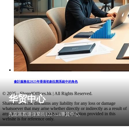
會計服務在2025年香港初創生態系統中的角色
© 2025 - SharedOffices.hk | All Rights Reserved.
华贸中心
Sharedoffices.hk disclaims any liability for any loss or damage
whatsoever that may arise whether directly or indirectly as a result of
any error, inaccuracy or omission. Information provided in this
九龍區觀塘偉業街122-124華貿中心,
website is for reference only.