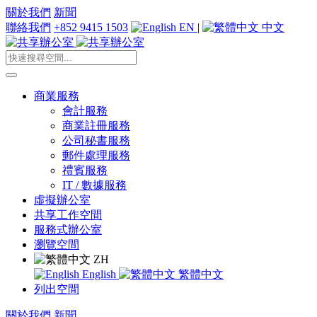
關於我們
新聞
聯絡我們
+852 9415 1503
EN
|
中文
商業服務
會計服務
商業註冊服務
公司秘書服務
郵件處理服務
禮賓服務
IT / 數據服務
虛擬辦公室
共享工作空間
服務式辦公室
瀏覽空間
ZH
English
繁體中文
列出空間
關於我們
新聞