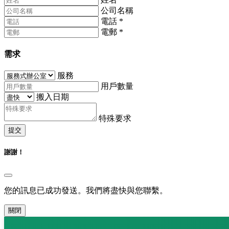
公司名稱
電話
*
電郵
*
需求
服務
用戶數量
搬入日期
特殊要求
提交
謝謝！
您的訊息已成功發送。我們將盡快與您聯繫。
關閉