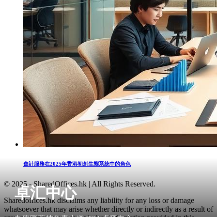
會計服務在2025年香港初創生態系統中的角色
© 2025 - SharedOffices.hk | All Rights Reserved.
卓汇中心
Sharedoffices.hk disclaims any liability for any loss or damage
whatsoever that may arise whether directly or indirectly as a result of