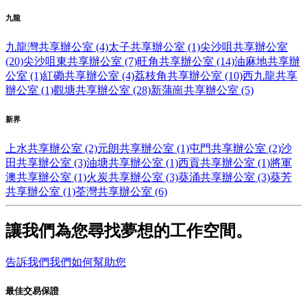
九龍
九龍灣共享辦公室 (4)
太子共享辦公室 (1)
尖沙咀共享辦公室
(20)
尖沙咀東共享辦公室 (7)
旺角共享辦公室 (14)
油麻地共享辦
公室 (1)
紅磡共享辦公室 (4)
荔枝角共享辦公室 (10)
西九龍共享
辦公室 (1)
觀塘共享辦公室 (28)
新蒲崗共享辦公室 (5)
新界
上水共享辦公室 (2)
元朗共享辦公室 (1)
屯門共享辦公室 (2)
沙
田共享辦公室 (3)
油塘共享辦公室 (1)
西貢共享辦公室 (1)
將軍
澳共享辦公室 (1)
火炭共享辦公室 (3)
葵涌共享辦公室 (3)
葵芳
共享辦公室 (1)
荃灣共享辦公室 (6)
讓我們為您尋找夢想的工作空間。
告訴我們我們如何幫助您
最佳交易保證