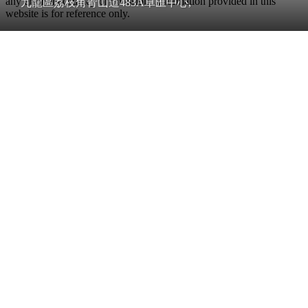
any error, inaccuracy or omission. Information provided in this
九龍區荔枝角青山道483A卓匯中心,
website is for reference only.