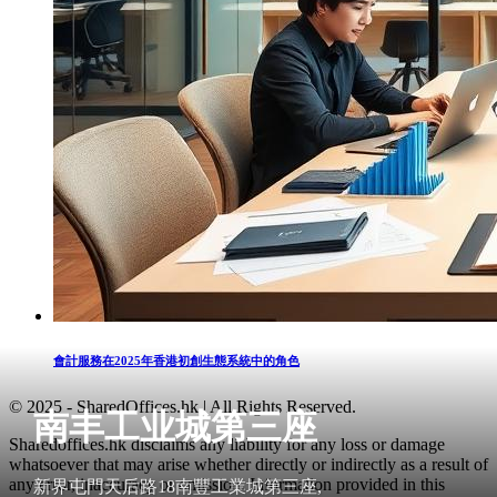
會計服務在2025年香港初創生態系統中的角色
© 2025 - SharedOffices.hk | All Rights Reserved.
南丰工业城第三座
Sharedoffices.hk disclaims any liability for any loss or damage
whatsoever that may arise whether directly or indirectly as a result of
any error, inaccuracy or omission. Information provided in this
新界屯門天后路18南豐工業城第三座,