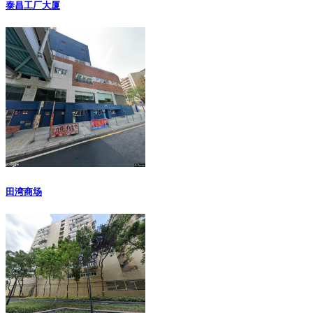
泰昌工厂大厦
田湾商场