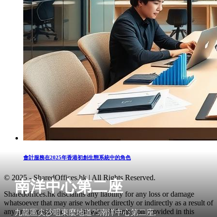
會計服務在2025年香港初創生態系統中的角色
© 2025 - SharedOffices.hk | All Rights Reserved.
南洋中心第二座
Sharedoffices.hk disclaims any liability for any loss or damage
whatsoever that may arise whether directly or indirectly as a result of
any error, inaccuracy or omission. Information provided in this
九龍區尖沙咀東麼地道75南洋中心第二座,