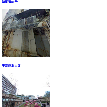
鸿图道81号
平霖商业大厦