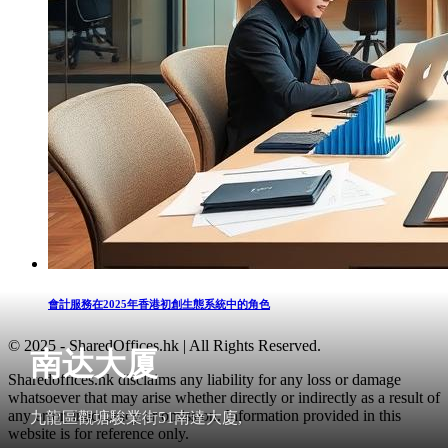
會計服務在2025年香港初創生態系統中的角色
© 2025 - SharedOffices.hk | All Rights Reserved.
南达大厦
Sharedoffices.hk disclaims any liability for any loss or damage
whatsoever that may arise whether directly or indirectly as a result of
any error, inaccuracy or omission. Information provided in this
九龍區觀塘駿業街51南達大廈,
website is for reference only.