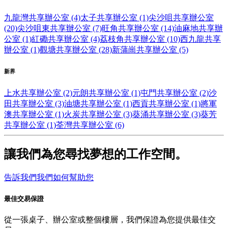
九龍灣共享辦公室 (4)
太子共享辦公室 (1)
尖沙咀共享辦公室
(20)
尖沙咀東共享辦公室 (7)
旺角共享辦公室 (14)
油麻地共享辦
公室 (1)
紅磡共享辦公室 (4)
荔枝角共享辦公室 (10)
西九龍共享
辦公室 (1)
觀塘共享辦公室 (28)
新蒲崗共享辦公室 (5)
新界
上水共享辦公室 (2)
元朗共享辦公室 (1)
屯門共享辦公室 (2)
沙
田共享辦公室 (3)
油塘共享辦公室 (1)
西貢共享辦公室 (1)
將軍
澳共享辦公室 (1)
火炭共享辦公室 (3)
葵涌共享辦公室 (3)
葵芳
共享辦公室 (1)
荃灣共享辦公室 (6)
讓我們為您尋找夢想的工作空間。
告訴我們我們如何幫助您
最佳交易保證
從一張桌子、辦公室或整個樓層，我們保證為您提供最佳交